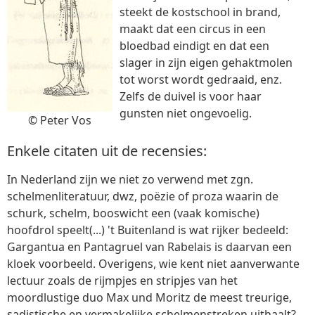
steekt de kostschool in brand,
maakt dat een circus in een
bloedbad eindigt en dat een
slager in zijn eigen gehaktmolen
tot worst wordt gedraaid, enz.
Zelfs de duivel is voor haar
gunsten niet ongevoelig.
© Peter Vos
Enkele citaten uit de recensies:
In Nederland zijn we niet zo verwend met zgn.
schelmenliteratuur, dwz, poëzie of proza waarin de
schurk, schelm, booswicht een (vaak komische)
hoofdrol speelt(...) 't Buitenland is wat rijker bedeeld:
Gargantua en Pantagruel van Rabelais is daarvan een
kloek voorbeeld. Overigens, wie kent niet aanverwante
lectuur zoals de rijmpjes en stripjes van het
moordlustige duo Max und Moritz de meest treurige,
sadistische en vermakelijke schelmenstreken uithaalt?