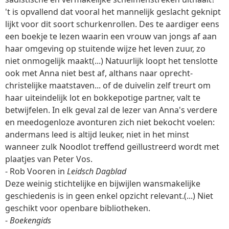
't is opvallend dat vooral het mannelijk geslacht geknipt
lijkt voor dit soort schurkenrollen. Des te aardiger eens
een boekje te lezen waarin een vrouw van jongs af aan
haar omgeving op stuitende wijze het leven zuur, zo
niet onmogelijk maakt(...) Natuurlijk loopt het tenslotte
ook met Anna niet best af, althans naar oprecht-
christelijke maatstaven... of de duivelin zelf treurt om
haar uiteindelijk lot en bokkepotige partner, valt te
betwijfelen. In elk geval zal de lezer van Anna's verdere
en meedogenloze avonturen zich niet bekocht voelen:
andermans leed is altijd leuker, niet in het minst
wanneer zulk Noodlot treffend geïllustreerd wordt met
plaatjes van Peter Vos.
- Rob Vooren in
Leidsch Dagblad
Deze weinig stichtelijke en bijwijlen wansmakelijke
geschiedenis is in geen enkel opzicht relevant.(...) Niet
geschikt voor openbare bibliotheken.
-
Boekengids