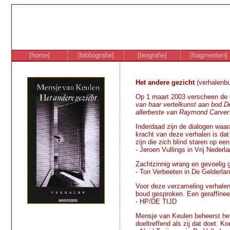
[home]
[bibliografie]
[biografie]
[fragmenten]
Het andere gezicht
(verhalenbu
Op 1 maart 2003 verscheen de 
van haar vertelkunst aan bod.D
allerbeste van Raymond Carver
Inderdaad zijn de dialogen waar
kracht van deze verhalen is dat
zijn die zich blind staren op e
- Jeroen Vullings in Vrij Nederla
Zachtzinnig wrang en gevoelig g
- Ton Verbeeten in De Gelderlan
Voor deze verzameling verhalen 
boud gesproken. Een geraffinee
- HP/DE TIJD
Mensje van Keulen beheerst het
doeltreffend als zij dat doet. 