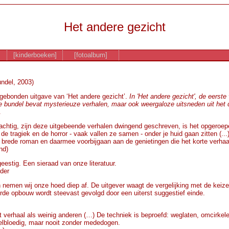
Het andere gezicht
[kinderboeken]
[fotoalbum]
ndel, 2003)
gebonden uitgave van ‘Het andere gezicht’.
In 'Het andere gezicht', de eers
e bundel bevat mysterieuze verhalen, maar ook weergaloze uitsneden uit het 
.
achtig, zijn deze uitgebeende verhalen dwingend geschreven, is het opgeroep
 de tragiek en de horror - vaak vallen ze samen - onder je huid gaan zitten (.
en brede roman en daarmee voorbijgaan aan de genietingen die het korte verhaa
nd)
eestig. Een sieraad van onze literatuur.
der
nemen wij onze hoed diep af. De uitgever waagt de vergelijking met de keizer
rde opbouw wordt steevast gevolgd door een uiterst suggestief einde.
 verhaal als weinig anderen (…) De techniek is beproefd: weglaten, omcirke
Koelbloedig, maar nooit zonder mededogen.