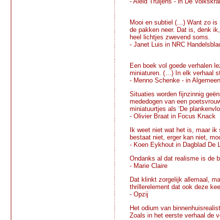
- Aleid Truijens - in De Volkskra
Mooi en subtiel (…) Want zo is 
de pakken neer. Dat is, denk ik
heel lichtjes zwevend soms.
- Janet Luis in NRC Handelsbla
Een boek vol goede verhalen le
miniaturen. (…) In elk verhaal 
- Menno Schenke - in Algemeen
Situaties worden fijnzinnig geë
mededogen van een poetsvrouw v
miniatuurtjes als ‘De plankenvl
- Olivier Braat in Focus Knack
Ik weet niet wat het is, maar ik
bestaat niet, erger kan niet, mo
- Koen Eykhout in Dagblad De 
Ondanks al dat realisme is de b
- Marie Claire
Dat klinkt zorgelijk allemaal, m
thrillerelement dat ook deze ke
- Opzij
Het odium van binnenhuisrealist
Zoals in het eerste verhaal de 