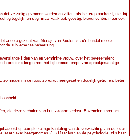
 dat ze zielig gevonden worden en zitten, als het erop aankomt, niet bij
uchtig tegelijk, ernstig, maar vaak ook geestig, broodnuchter, maar ook
 Het andere gezicht van Mensje van Keulen is zo’n bundel mooie
voor de sublieme taalbeheersing.
 levenslange lijden van en verminkte vrouw, over het bevreemdend
e de precieze lengte met het bijhorende tempo van sprookjesachtige
k, zo midden in de roos, zo exact neergezet en dodelijk getroffen, beter
choonheid.
effen, die deze verhalen van hun zwaarte verlost. Bovendien zorgt het
gebaseerd op een plotselinge kanteling van de verwachting van de lezer.
t de lezer vaker beetgenomen. (…) Maar los van de psychologie, zijn haar