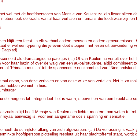
n)
het wel met de hoofdpersonen van Mensje van Keulen: ze zijn liever alleen dan
, meteen ook de kracht van al haar verhalen en romans die loodzwaar zijn en l
d
zen blijft een feest: in elk verhaal andere mensen en andere gebeurtenissen.
staat er wel een typering die je even doet stoppen met lezen uit bewondering 
 Dagblad)
nsceneerd als dramaturgische pareltjes (…) Of van Keulen nu vertelt over het
oor haar bazin of over de walg van een au-pairstudente, altijd combineert z
oer’ of ‘Prima la musica’ tot de spannendste eenzaamheid van ‘Niemandsland’
 smul ervan, van deze verhalen en van deze wijze van vertellen. Het is zo raa
oier hebben we niet in huis.
Limburger
undel nergens kil. Integendeel: het is warm, sfeervol en van een breekbare s
aar zoals altijd heeft Mensje van Keulen een lichte, montere toon weten te tr
er royaal aanwezig is, voor een aangename dosis spanning en sensatie.
e heeft de schrijfster allang van zich afgeworpen. (…) De verrassing is vaak 
verminkte hoofdpersoon plotseling resoluut uit haar slachtofferrol stapt, word