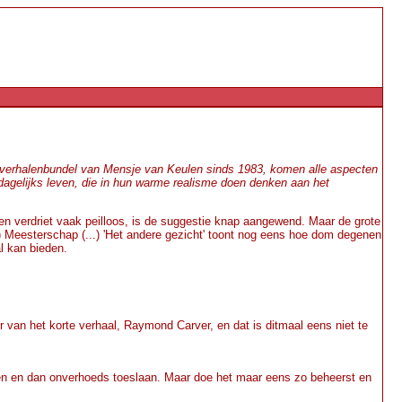
te verhalenbundel van Mensje van Keulen sinds 1983, komen alle aspecten
dagelijks leven, die in hun warme realisme doen denken aan het
en verdriet vaak peilloos, is de suggestie knap aangewend. Maar de grote
..) Meesterschap (...) 'Het andere gezicht' toont nog eens hoe dom degenen
l kan bieden.
 van het korte verhaal, Raymond Carver, en dat is ditmaal eens niet te
len en dan onverhoeds toeslaan. Maar doe het maar eens zo beheerst en