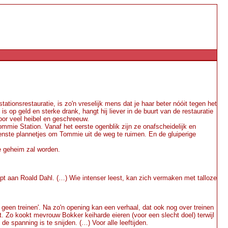
ionsrestauratie, is zo'n vreselijk mens dat je haar beter nóóit tegen het
is op geld en sterke drank, hangt hij liever in de buurt van de restauratie
or veel heibel en geschreeuw.
ommie Station. Vanaf het eerste ogenblik zijn ze onafscheidelijk en
enste plannetjes om Tommie uit de weg te ruimen. En de gluiperige
e geheim zal worden.
t aan Roald Dahl. (…) Wie intenser leest, kan zich vermaken met talloze
geen treinen'. Na zo'n opening kan een verhaal, dat ook nog over treinen
t. Zo kookt mevrouw Bokker keiharde eieren (voor een slecht doel) terwijl
e spanning is te snijden. (…) Voor alle leeftijden.