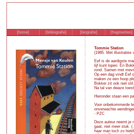
[home]
[bibliografie]
[biografie]
[fragmenten]
Tommie Station
(1985. Met illustraties
Eef is de aardigste ma
lijf kunt lopen. En Bok
rond. Samen met mevrou
Op een dag vindt Eef op
maken ze een hoop plez
Bokker zit ook niet stil
Na tal van dwaze toest
Hieronder staan een pa
Voor onbekommerde leze
onverwachte wendingen
- PZC
Deze auteur neemt je m
gaat, niet meer stuk. 
haar man toch zo hield 