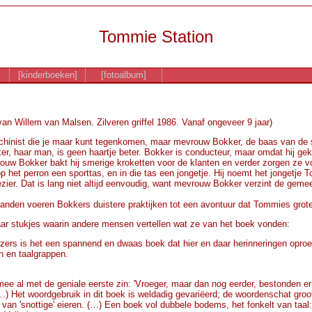
Tommie Station
[kinderboeken]
[fotoalbum]
 van Willem van Malsen. Zilveren griffel 1986. Vanaf ongeveer 9 jaar)
chinist die je maar kunt tegenkomen, maar mevrouw Bokker, de baas van de stat
ker, haar man, is geen haartje beter. Bokker is conducteur, maar omdat hij gek 
w Bokker bakt hij smerige kroketten voor de klanten en verder zorgen ze vo
 het perron een sporttas, en in die tas een jongetje. Hij noemt het jongetje T
ier. Dat is lang niet altijd eenvoudig, want mevrouw Bokker verzint de geme
.
anden voeren Bokkers duistere praktijken tot een avontuur dat Tommies grot
ar stukjes waarin andere mensen vertellen wat ze van het boek vonden:
rs is het een spannend en dwaas boek dat hier en daar herinneringen oproep
 en taalgrappen.
ee al met de geniale eerste zin: 'Vroeger, maar dan nog eerder, bestonden er 
(…) Het woordgebruik in dit boek is weldadig gevariëerd; de woordenschat groo
van 'snottige' eieren. (…) Een boek vol dubbele bodems, het fonkelt van taal: d