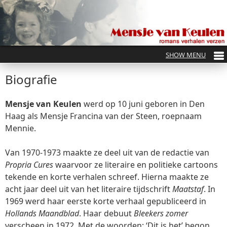
Biografie
Mensje van Keulen
werd op 10 juni geboren in Den
Haag als Mensje Francina van der Steen, roepnaam
Mennie.
Van 1970-1973 maakte ze deel uit van de redactie van
Propria Cures
waarvoor ze literaire en politieke cartoons
tekende en korte verhalen schreef. Hierna maakte ze
acht jaar deel uit van het literaire tijdschrift
Maatstaf
. In
1969 werd haar eerste korte verhaal gepubliceerd in
Hollands Maandblad
. Haar debuut
Bleekers zomer
verscheen in 1972. Met de woorden: ‘Dit is het’ begon