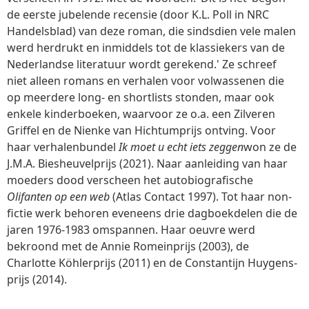
de eerste jubelende recensie (door K.L. Poll in NRC
Handelsblad) van deze roman, die sindsdien vele malen
werd herdrukt en inmiddels tot de klassiekers van de
Nederlandse literatuur wordt gerekend.' Ze schreef
niet alleen romans en verhalen voor volwassenen die
op meerdere long- en shortlists stonden, maar ook
enkele kinderboeken, waarvoor ze o.a. een Zilveren
Griffel en de Nienke van Hichtumprijs ontving. Voor
haar verhalenbundel
Ik moet u echt iets zeggen
won ze de
J.M.A. Biesheuvelprijs (2021). Naar aanleiding van haar
moeders dood verscheen het autobiografische
Olifanten op een web
(Atlas Contact 1997). Tot haar non-
fictie werk behoren eveneens drie dagboekdelen die de
jaren 1976-1983 omspannen. Haar oeuvre werd
bekroond met de Annie Romeinprijs (2003), de
Charlotte Köhlerprijs (2011) en de Constantijn Huygens-
prijs (2014).