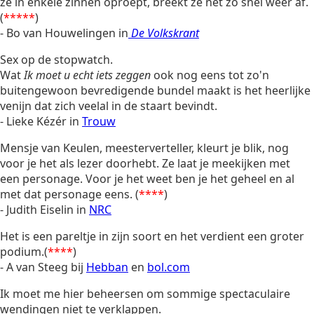
ze in enkele zinnen oproept, breekt ze net zo snel weer af.
(
*****
)
- Bo van Houwelingen in
De Volkskrant
Sex op de stopwatch.
Wat
Ik moet u echt iets zeggen
ook nog eens tot zo'n
buitengewoon bevredigende bundel maakt is het heerlijke
venijn dat zich veelal in de staart bevindt.
- Lieke Kézér in
Trouw
Mensje van Keulen, meesterverteller, kleurt je blik, nog
voor je het als lezer doorhebt. Ze laat je meekijken met
een personage. Voor je het weet ben je het geheel en al
met dat personage eens. (
****
)
- Judith Eiselin in
NRC
Het is een pareltje in zijn soort en het verdient een groter
podium.(
****
)
- A van Steeg bij
Hebban
en
bol.com
Ik moet me hier beheersen om sommige spectaculaire
wendingen niet te verklappen.