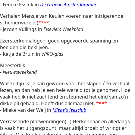
- Femke Essink in
De Groene Amsterdammer
Verhalen Mensje van Keulen voeren naar intrigerende
schemerwereld (
****
)
- Jeroen Vullings in
Elseviers Weekblad
IJzersterke dialogen, goed opgevoerde spanning en
beelden die beklijven.
- Katja de Bruin in
VPRO-gids
Meesterlijk
-
Nieuwsweekend
Wat zo fijn is: je kan gewoon voor het slapen één verhaal
lezen, en dan heb je een hele wereld tot je genomen. Hoe
vaak heb ik niet zuchtend en steunend het eind van zo'n
dikke pil gehaald. Hoeft dus allemaal niet.
****
- Mieke van der Weij in
Mieke's leesclub
Verrassende plotwendingen(...) Herkenbaar en alledaags
is vaak het uitgangspunt, maar altijd broeit of wringt er
iets bij Van Keulen: jaloezie, seksuele spanning, een