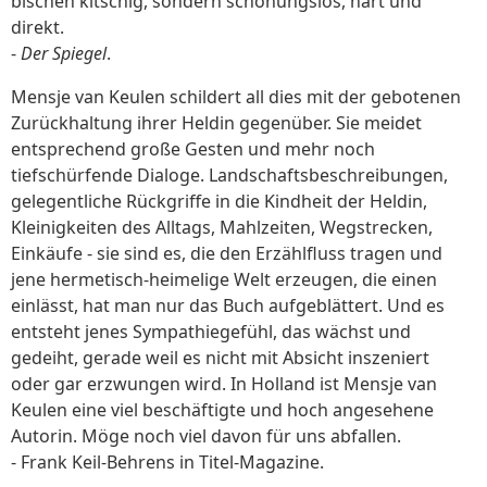
bischen kitschig, sondern schonungslos, hart und
direkt.
-
Der Spiegel
.
Mensje van Keulen schildert all dies mit der gebotenen
Zurückhaltung ihrer Heldin gegenüber. Sie meidet
entsprechend große Gesten und mehr noch
tiefschürfende Dialoge. Landschaftsbeschreibungen,
gelegentliche Rückgriffe in die Kindheit der Heldin,
Kleinigkeiten des Alltags, Mahlzeiten, Wegstrecken,
Einkäufe - sie sind es, die den Erzählfluss tragen und
jene hermetisch-heimelige Welt erzeugen, die einen
einlässt, hat man nur das Buch aufgeblättert. Und es
entsteht jenes Sympathiegefühl, das wächst und
gedeiht, gerade weil es nicht mit Absicht inszeniert
oder gar erzwungen wird. In Holland ist Mensje van
Keulen eine viel beschäftigte und hoch angesehene
Autorin. Möge noch viel davon für uns abfallen.
- Frank Keil-Behrens in Titel-Magazine.