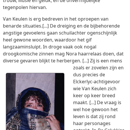
trouw, illusie en geluk, en de onvermijdelijke
tegenpolen hiervan.
Van Keulen is erg bedreven in het oproepen van
benarde situaties.[...] De dreiging en de bijbehorende
angstige gevoelens gaan schuilachter ogenschijnlijk
heel gewone woorden, waardoor het gif
langzaaminsluipt. In droge vaak ook nogal
droogkomische zinnen mag Nora haarrelaas doen, dat
diverse gevaren blijkt te herbergen. [...]
Zij is een mens
zoals er zovelen zijn en
dus precies de
Elckerlyc-achtigevoor
wie Van Keulen zich
keer op keer breed
maakt. [...] De vraag is
wel hoe gewoon het
leven is dat zij rond
haar personages