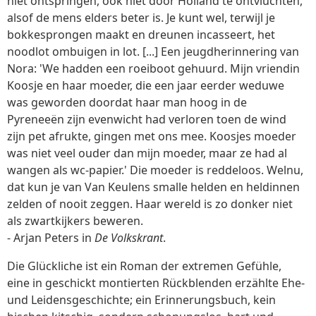
niet ontspringen, ook niet door Holland te ontvluchten,
alsof de mens elders beter is. Je kunt wel, terwijl je
bokkesprongen maakt en dreunen incasseert, het
noodlot ombuigen in lot. [...] Een jeugdherinnering van
Nora: 'We hadden een roeiboot gehuurd. Mijn vriendin
Koosje en haar moeder, die een jaar eerder weduwe
was geworden doordat haar man hoog in de
Pyreneeën zijn evenwicht had verloren toen de wind
zijn pet afrukte, gingen met ons mee. Koosjes moeder
was niet veel ouder dan mijn moeder, maar ze had al
wangen als wc-papier.' Die moeder is reddeloos. Welnu,
dat kun je van Van Keulens smalle helden en heldinnen
zelden of nooit zeggen. Haar wereld is zo donker niet
als zwartkijkers beweren.
- Arjan Peters in
De Volkskrant
.
Die Glückliche ist ein Roman der extremen Gefühle,
eine in geschickt montierten Rückblenden erzählte Ehe-
und Leidensgeschichte; ein Erinnerungsbuch, kein