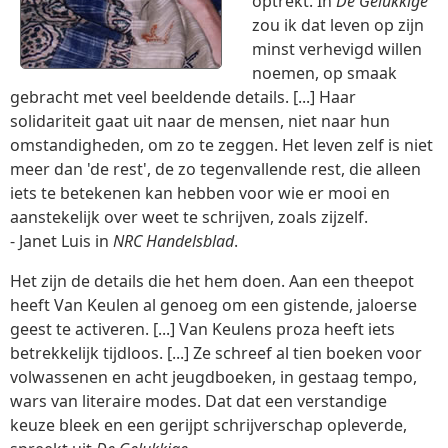
optrekt. In
De Gelukkige
zou ik dat leven op zijn
minst verhevigd willen
noemen, op smaak
gebracht met veel beeldende details. [...] Haar
solidariteit gaat uit naar de mensen, niet naar hun
omstandigheden, om zo te zeggen. Het leven zelf is niet
meer dan 'de rest', de zo tegenvallende rest, die alleen
iets te betekenen kan hebben voor wie er mooi en
aanstekelijk over weet te schrijven, zoals zijzelf.
- Janet Luis in
NRC Handelsblad
.
Het zijn de details die het hem doen. Aan een theepot
heeft Van Keulen al genoeg om een gistende, jaloerse
geest te activeren. [...] Van Keulens proza heeft iets
betrekkelijk tijdloos. [...] Ze schreef al tien boeken voor
volwassenen en acht jeugdboeken, in gestaag tempo,
wars van literaire modes. Dat dat een verstandige
keuze bleek en een gerijpt schrijverschap opleverde,