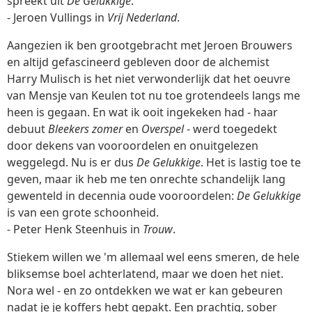
spreekt uit
De Gelukkige
.
- Jeroen Vullings in
Vrij Nederland
.
Aangezien ik ben grootgebracht met Jeroen Brouwers
en altijd gefascineerd gebleven door de alchemist
Harry Mulisch is het niet verwonderlijk dat het oeuvre
van Mensje van Keulen tot nu toe grotendeels langs me
heen is gegaan. En wat ik ooit ingekeken had - haar
debuut
Bleekers zomer
en
Overspel
- werd toegedekt
door dekens van vooroordelen en onuitgelezen
weggelegd. Nu is er dus
De Gelukkige
. Het is lastig toe te
geven, maar ik heb me ten onrechte schandelijk lang
gewenteld in decennia oude vooroordelen:
De Gelukkige
is van een grote schoonheid.
- Peter Henk Steenhuis in
Trouw
.
Stiekem willen we 'm allemaal wel eens smeren, de hele
bliksemse boel achterlatend, maar we doen het niet.
Nora wel - en zo ontdekken we wat er kan gebeuren
nadat je je koffers hebt gepakt. Een prachtig, sober