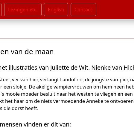
Lezingen etc.
English
Contact
den van de maan
et illustraties van Juliette de Wit. Nienke van H
steel, ver van hier, verlangt Landolino, de jongste vampier, 
r een slokje. De akelige vampiervrouwen om hem heen hebb
's mooie moeder besluit naar het westen te vliegen en een
kt het haar om de niets vermoedende Anneke te ontvoeren. E
s die dorst heeft.
mensen vinden er dit van: