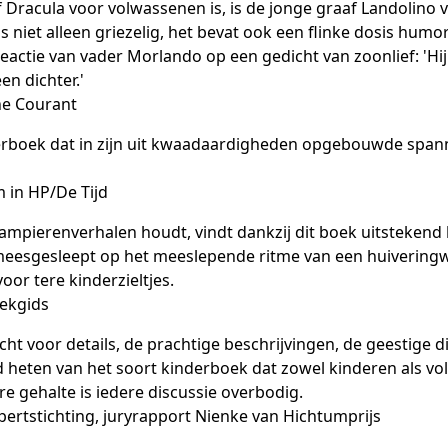
 Dracula voor volwassenen is, is de jonge graaf Landolino v
s niet alleen griezelig, het bevat ook een flinke dosis humo
reactie van vader Morlando op een gedicht van zoonlief: 'Hij 
en dichter.'
he Courant
erboek dat in zijn uit kwaadaardigheden opgebouwde spann
 in HP/De Tijd
ampierenverhalen houdt, vindt dankzij dit boek uitstekend 
meesgesleept op het meeslepende ritme van een huiveringwek
voor tere kinderzieltjes.
oekgids
ht voor details, de prachtige beschrijvingen, de geestige
 heten van het soort kinderboek dat zowel kinderen als vo
ire gehalte is iedere discussie overbodig.
pertstichting, juryrapport Nienke van Hichtumprijs