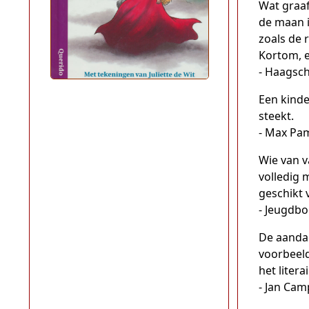
Wat graaf
de maan i
zoals de 
Kortom, e
- Haagsc
Een kind
steekt.
- Max Pam
Wie van v
volledig 
geschikt 
- Jeugdb
De aandac
voorbeeld
het litera
- Jan Cam