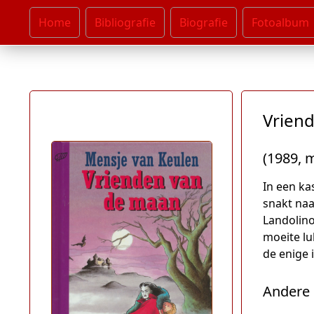
Home
Bibliografie
Biografie
Fotoalbum
Vrien
(1989, m
In een ka
snakt naa
Landolino
moeite lu
de enige i
Andere 