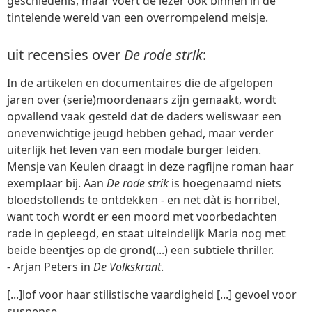
geschiedenis, maar voert de lezer ook binnen in de
tintelende wereld van een overrompelend meisje.
uit recensies over
De rode strik
:
In de artikelen en documentaires die de afgelopen
jaren over (serie)moordenaars zijn gemaakt, wordt
opvallend vaak gesteld dat de daders weliswaar een
onevenwichtige jeugd hebben gehad, maar verder
uiterlijk het leven van een modale burger leiden.
Mensje van Keulen draagt in deze ragfijne roman haar
exemplaar bij. Aan
De rode strik
is hoegenaamd niets
bloedstollends te ontdekken - en net dàt is horribel,
want toch wordt er een moord met voorbedachten
rade in gepleegd, en staat uiteindelijk Maria nog met
beide beentjes op de grond(...) een subtiele thriller.
- Arjan Peters in
De Volkskrant
.
[...]lof voor haar stilistische vaardigheid [...] gevoel voor
suspense