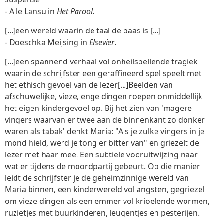
- Alle Lansu in
Het Parool
.
[...]een wereld waarin de taal de baas is [...]
- Doeschka Meijsing in
Elsevier
.
[...]een spannend verhaal vol onheilspellende tragiek
waarin de schrijfster een geraffineerd spel speelt met
het ethisch gevoel van de lezer[...]Beelden van
afschuwelijke, vieze, enge dingen roepen onmiddellijk
het eigen kindergevoel op. Bij het zien van 'magere
vingers waarvan er twee aan de binnenkant zo donker
waren als tabak' denkt Maria: "Als je zulke vingers in je
mond hield, werd je tong er bitter van" en griezelt de
lezer met haar mee. Een subtiele vooruitwijzing naar
wat er tijdens de moordpartij gebeurt. Op die manier
leidt de schrijfster je de geheimzinnige wereld van
Maria binnen, een kinderwereld vol angsten, gegriezel
om vieze dingen als een emmer vol krioelende wormen,
ruzietjes met buurkinderen, leugentjes en pesterijen.